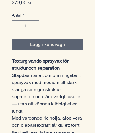
Pris
279,00 kr
Antal
*
Lägg i kundvagn
Texturgivande sprayvax för
struktur och separation
Slapdash är ett omformningsbart
sprayvax med medium till stark
stadga som ger struktur,
separation och långvarigt resultat
— utan att kännas klibbigt eller
tungt.
Med vårdande ricinolja, aloe vera
och blåbärsextrakt får du ett torrt,
flexibelt resultat som passar allt